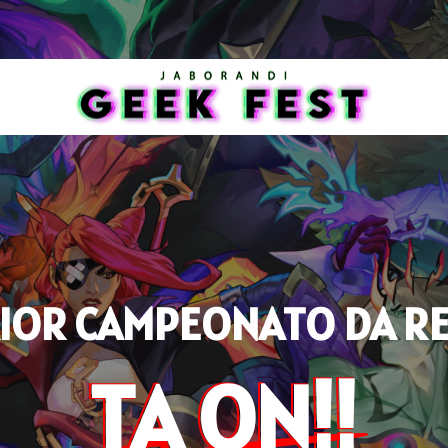
IOR CAMPEONATO DA R
TA ON!!
TA ON!!