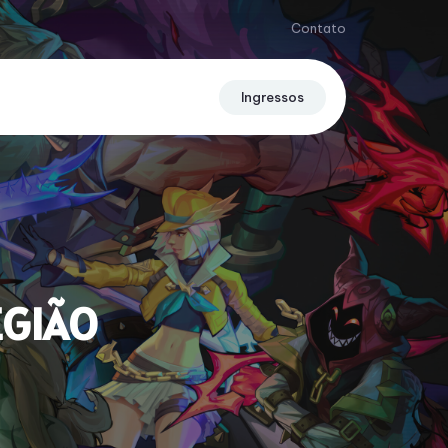
Contato
I
n
g
r
e
s
s
o
s
EGIÃO