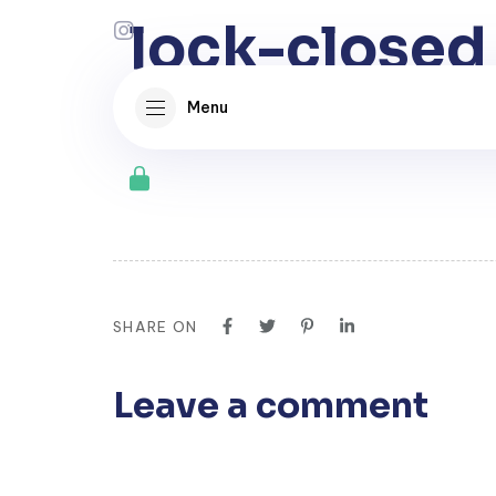
Author
Published
PUBLISHED
lock-closed
on:
IN:
Menu
steffan
julho 26, 2022
SHARE ON
Leave a comment